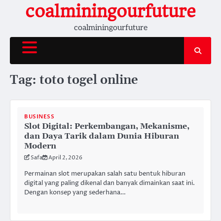
Skip
coalminingourfuture
to
coalminingourfuture
content
Tag:
toto togel online
BUSINESS
Slot Digital: Perkembangan, Mekanisme,
dan Daya Tarik dalam Dunia Hiburan
Modern
Safa
April 2, 2026
Permainan slot merupakan salah satu bentuk hiburan
digital yang paling dikenal dan banyak dimainkan saat ini.
Dengan konsep yang sederhana…