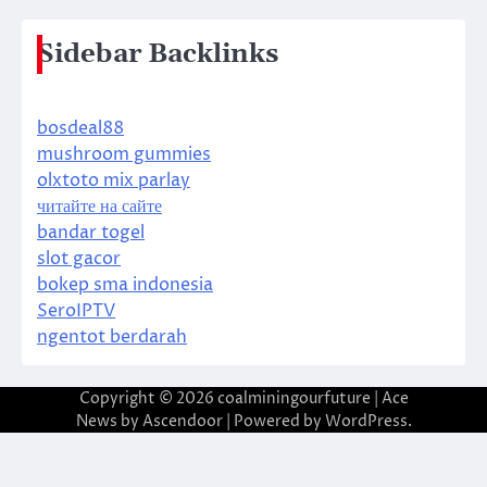
Sidebar Backlinks
bosdeal88
mushroom gummies
olxtoto mix parlay
читайте на сайте
bandar togel
slot gacor
bokep sma indonesia
SeroIPTV
ngentot berdarah
Copyright © 2026
coalminingourfuture
| Ace
News by
Ascendoor
| Powered by
WordPress
.